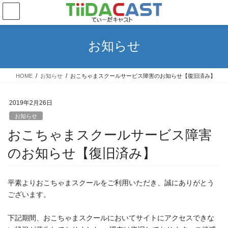
コ
ナ
ン
ビ
テ
ゲ
ン
ー
お知らせ
ツ
シ
へ
ョ
ス
ン
HOME
お知らせ
おこちゃまスクールサービス障害のお知らせ【復旧済み】
キ
に
ッ
移
プ
動
2019年2月26日
お知らせ
おこちゃまスクールサービス障害
のお知らせ【復旧済み】
平素よりおこちゃまスクールをご利用いただき、誠にありがとう
ございます。
下記期間、おこちゃまスクールにおいてサイトにアクセスできな