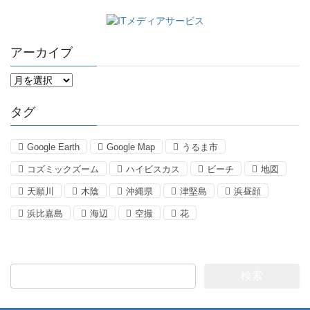
アーカイブ
ア
ー
カ
タグ
イ
ブ
Google Earth
Google Map
うるま市
コズミックズーム
ハイビスカス
ビーチ
地図
天願川
木陰
沖縄県
津堅島
浜昼顔
浜比嘉島
海辺
空撮
花
検
索: