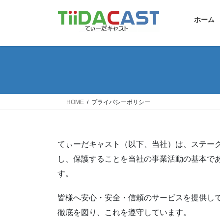
コ
ナ
ン
ビ
ホーム
テ
ゲ
ン
ー
ツ
シ
へ
ョ
ス
ン
キ
に
ッ
移
HOME
プライバシーポリシー
プ
動
てぃーだキャスト（以下、当社）は、ステー
し、保護することを当社の事業活動の基本で
す。
皆様へ安心・安全・信頼のサービスを提供し
徹底を図り、これを遵守しています。