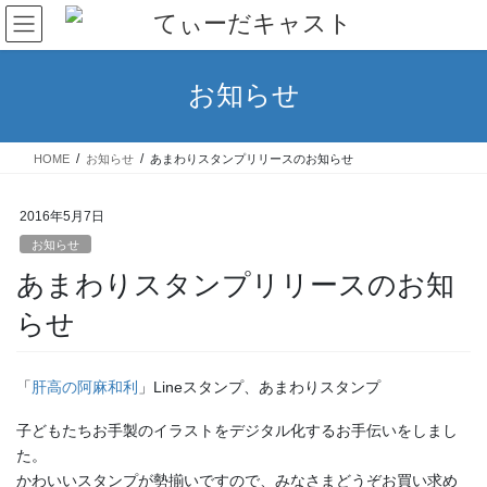
コ
ナ
ン
ビ
テ
ゲ
ン
ー
お知らせ
ツ
シ
へ
ョ
ス
ン
HOME
お知らせ
あまわりスタンプリリースのお知らせ
キ
に
ッ
移
プ
動
2016年5月7日
お知らせ
あまわりスタンプリリースのお知
らせ
「
肝高の阿麻和利
」Lineスタンプ、あまわりスタンプ
子どもたちお手製のイラストをデジタル化するお手伝いをしまし
た。
かわいいスタンプが勢揃いですので、みなさまどうぞお買い求め