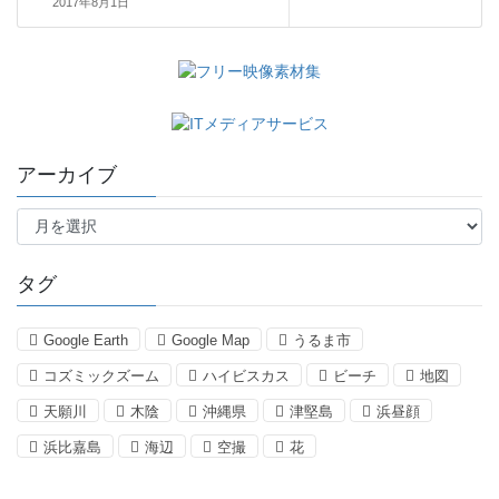
2017年8月1日
アーカイブ
ア
ー
カ
イ
タグ
ブ
Google Earth
Google Map
うるま市
コズミックズーム
ハイビスカス
ビーチ
地図
天願川
木陰
沖縄県
津堅島
浜昼顔
浜比嘉島
海辺
空撮
花