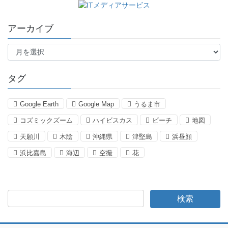
アーカイブ
ア
ー
カ
イ
タグ
ブ
Google Earth
Google Map
うるま市
コズミックズーム
ハイビスカス
ビーチ
地図
天願川
木陰
沖縄県
津堅島
浜昼顔
浜比嘉島
海辺
空撮
花