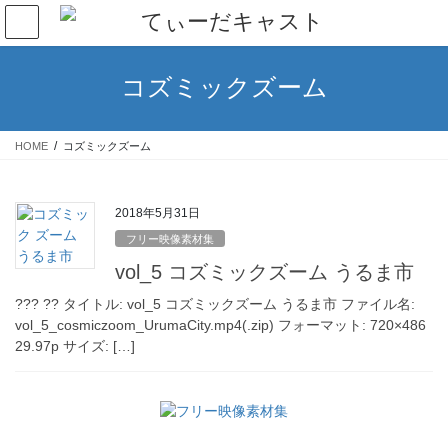
コ
ナ
ン
ビ
テ
ゲ
ン
ー
コズミックズーム
ツ
シ
へ
ョ
ス
ン
HOME
コズミックズーム
キ
に
ッ
移
プ
動
2018年5月31日
フリー映像素材集
vol_5 コズミックズーム うるま市
??? ?? タイトル: vol_5 コズミックズーム うるま市 ファイル名:
vol_5_cosmiczoom_UrumaCity.mp4(.zip) フォーマット: 720×486
29.97p サイズ: […]