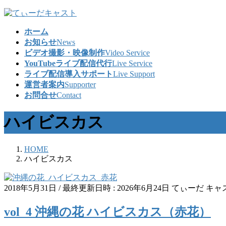
コ
ナ
ン
ビ
ホーム
テ
ゲ
お知らせ
News
ン
ー
ビデオ撮影・映像制作
Video Service
ツ
シ
YouTubeライブ配信代行
Live Service
へ
ョ
ライブ配信導入サポート
Live Support
ス
ン
運営者案内
Supporter
キ
に
お問合せ
Contact
ッ
移
プ
動
ハイビスカス
HOME
ハイビスカス
2018年5月31日
/ 最終更新日時 :
2026年6月24日
てぃーだ キャ
vol_4 沖縄の花 ハイビスカス（赤花）