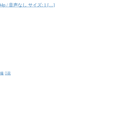
94p / 音声なし サイズ: 1 […]
撮
花