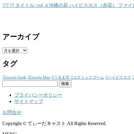
??? ?? タイトル: vol_4 沖縄の花 ハイビスカス（赤花） ファイル名: vol_
アーカイブ
ア
ー
タグ
カ
イ
ブ
Google Earth
Google Map
うるま市
コズミックズーム
ハイビスカス
検
索:
プライバシーポリシー
サイトマップ
お問合せ
Copyright © てぃーだキャスト All Rights Reserved.