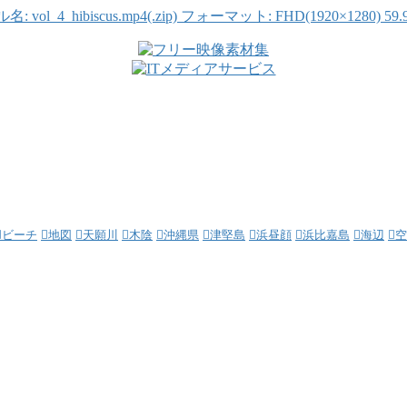
4_hibiscus.mp4(.zip) フォーマット: FHD(1920×1280) 59.
ビーチ
地図
天願川
木陰
沖縄県
津堅島
浜昼顔
浜比嘉島
海辺
空