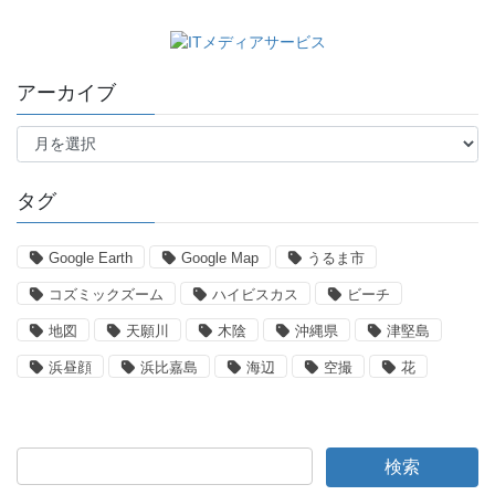
アーカイブ
ア
ー
カ
イ
タグ
ブ
Google Earth
Google Map
うるま市
コズミックズーム
ハイビスカス
ビーチ
地図
天願川
木陰
沖縄県
津堅島
浜昼顔
浜比嘉島
海辺
空撮
花