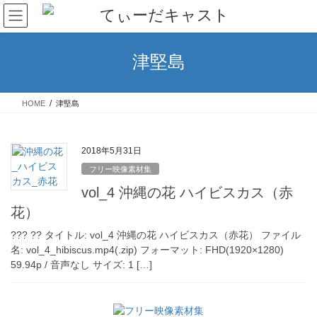
コ
ナ
ン
ビ
テ
ゲ
ン
ー
津堅島
ツ
シ
へ
ョ
ス
ン
HOME
津堅島
キ
に
ッ
移
プ
動
2018年5月31日
フリー映像素材集
vol_4 沖縄の花 ハイビスカス（赤
花）
??? ?? タイトル: vol_4 沖縄の花 ハイビスカス（赤花） ファイル
名: vol_4_hibiscus.mp4(.zip) フォーマット: FHD(1920×1280)
59.94p / 音声なし サイズ: 1 […]