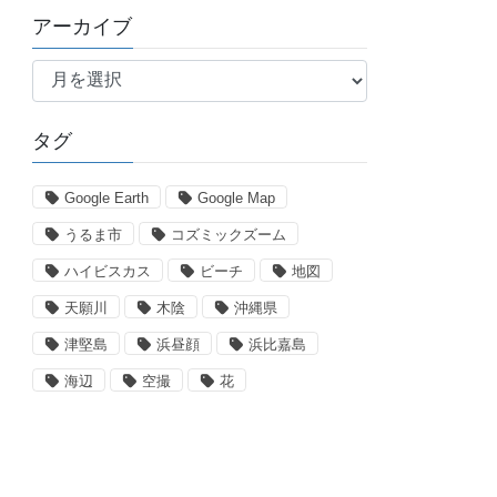
アーカイブ
ア
ー
カ
タグ
イ
ブ
Google Earth
Google Map
うるま市
コズミックズーム
ハイビスカス
ビーチ
地図
天願川
木陰
沖縄県
津堅島
浜昼顔
浜比嘉島
海辺
空撮
花