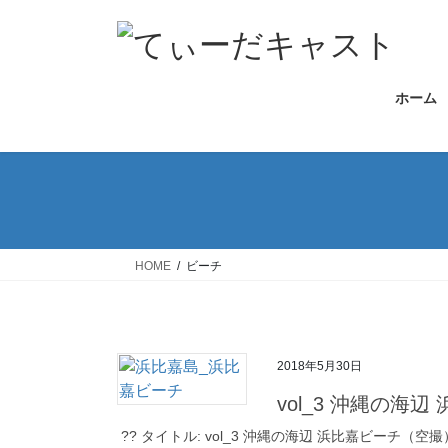
コ
ナ
ン
ビ
テ
ゲ
ン
ー
ホーム
ツ
シ
へ
ョ
ス
ン
キ
に
ッ
移
プ
動
HOME
ビーチ
2018年5月30日
vol_3 沖縄の海
?? タイトル: vol_3 沖縄の海辺 浜比嘉ビーチ（空撮） ファ