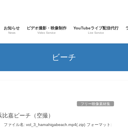
お知らせ
ビデオ撮影・映像制作
YouTubeライブ配信代行
News
Video Service
Live Service
ビーチ
フリー映像素材集
辺 浜比嘉ビーチ（空撮）
イル名: vol_3_hamahigabeach.mp4(.zip) フォーマット: