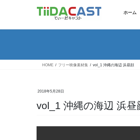
コ
ナ
ン
ビ
ホーム
テ
ゲ
ン
ー
ツ
シ
へ
ョ
ス
ン
キ
に
ッ
移
HOME
フリー映像素材集
vol_1 沖縄の海辺 浜昼顔
プ
動
2018年5月28日
vol_1 沖縄の海辺 浜昼