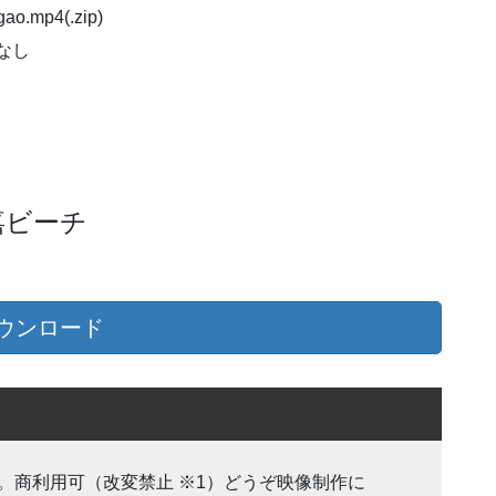
o.mp4(.zip)
声なし
嘉ビーチ
ウンロード
。商利用可（改変禁止 ※1）どうぞ映像制作に