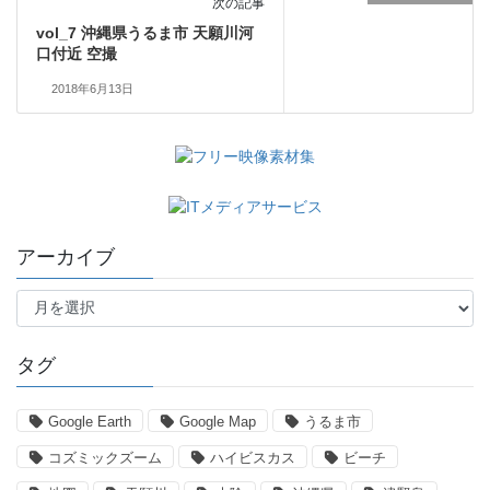
次の記事
vol_7 沖縄県うるま市 天願川河
口付近 空撮
2018年6月13日
アーカイブ
ア
ー
カ
イ
タグ
ブ
Google Earth
Google Map
うるま市
コズミックズーム
ハイビスカス
ビーチ