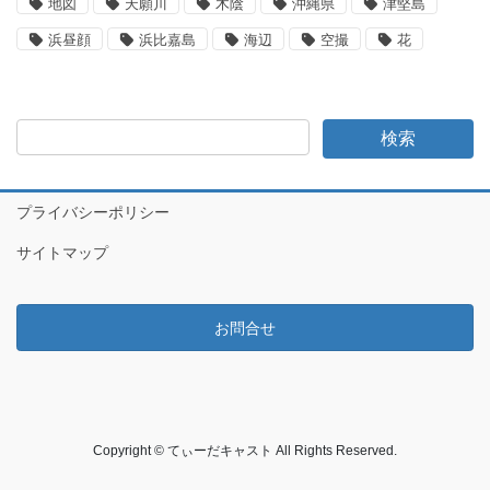
地図
天願川
木陰
沖縄県
津堅島
浜昼顔
浜比嘉島
海辺
空撮
花
プライバシーポリシー
サイトマップ
お問合せ
Copyright © てぃーだキャスト All Rights Reserved.