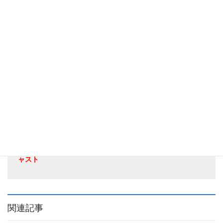
ダウンロード
沖縄フリー映像素材集（無料）
沖縄発信のフリー映像素材集（無料）です。商利用可（改
変禁止 ※1）どうぞ映像制作にお役立てください。※1 尺調
整はOKです。
この作品は
クリエイティブ・コモンズ 表示 – 改変禁止 4.0 国際
ライセンス
の下に提供されています。
※映像使用時に必要なクレジット表記 株式会社てぃーだキ
ャスト
関連記事