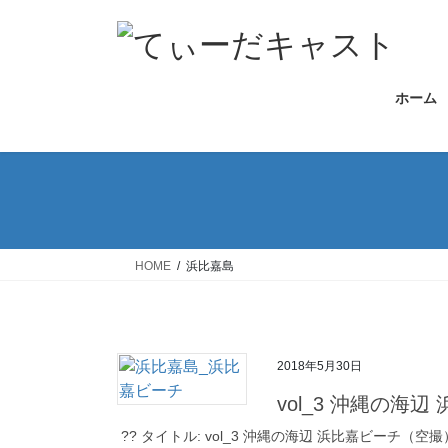
コ
ナ
ン
ビ
テ
ゲ
ン
ー
ホーム
ツ
シ
へ
ョ
ス
ン
キ
に
ッ
移
プ
動
HOME
浜比嘉島
2018年5月30日
vol_3 沖縄の海
?? タイトル: vol_3 沖縄の海辺 浜比嘉ビーチ（空撮） ファ