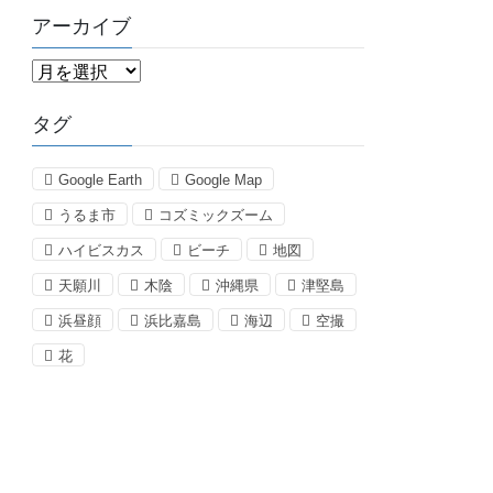
アーカイブ
ア
ー
カ
タグ
イ
ブ
Google Earth
Google Map
うるま市
コズミックズーム
ハイビスカス
ビーチ
地図
天願川
木陰
沖縄県
津堅島
浜昼顔
浜比嘉島
海辺
空撮
花