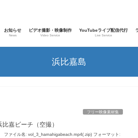
お知らせ
ビデオ撮影・映像制作
YouTubeライブ配信代行
News
Video Service
Live Service
浜比嘉島
フリー映像素材集
辺 浜比嘉ビーチ（空撮）
イル名: vol_3_hamahigabeach.mp4(.zip) フォーマット: